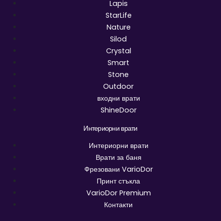
Lapis
StarLife
Nature
Silod
Crystal
Smart
Stone
Outdoor
входни врати
ShineDoor
Интериорни врати
Интериорни врати
Врати за баня
Фрезовани VarioDor
Принт стъкла
VarioDor Premium
Контакти