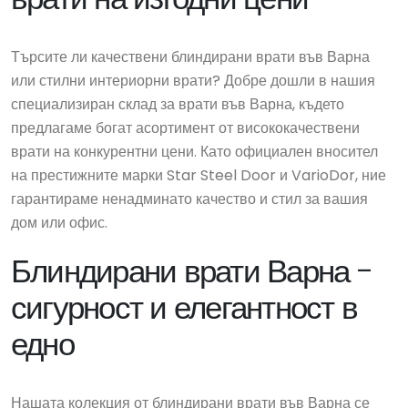
Търсите ли качествени блиндирани врати във Варна
или стилни интериорни врати? Добре дошли в нашия
специализиран склад за врати във Варна, където
предлагаме богат асортимент от висококачествени
врати на конкурентни цени. Като официален вносител
на престижните марки Star Steel Door и VarioDor, ние
гарантираме ненадминато качество и стил за вашия
дом или офис.
Блиндирани врати Варна -
сигурност и елегантност в
едно
Нашата колекция от блиндирани врати във Варна се