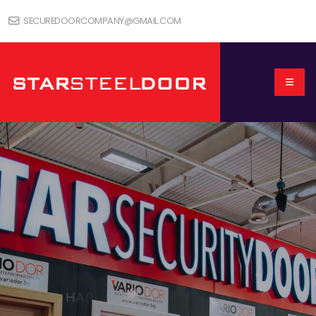
SECUREDOORCOMPANY@GMAIL.COM
Н
А
Л
И
Ч
Н
И
В
Р
А
Т
И
Н
А
С
К
Л
А
Д