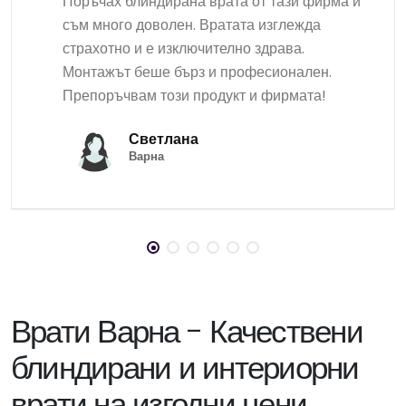
Поръчах блиндирана врата от тази фирма и
съм много доволен. Вратата изглежда
страхотно и е изключително здрава.
Монтажът беше бърз и професионален.
Препоръчвам този продукт и фирмата!
Светлана
Варна
Врати Варна - Качествени
блиндирани и интериорни
врати на изгодни цени