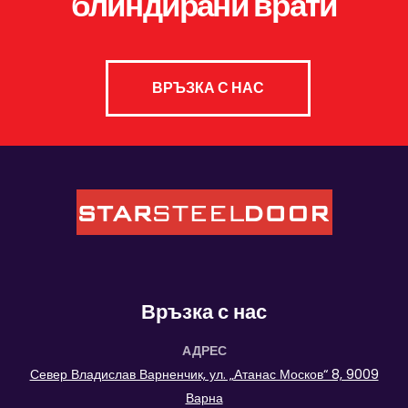
блиндирани врати
ВРЪЗКА С НАС
Връзка с нас
АДРЕС
Север Владислав Варненчик, ул. „Атанас Москов“ 8, 9009
Варна