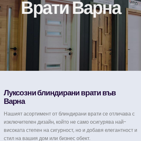
Врати Варна
ПОКАЖИ ВРАТИТЕ
Луксозни блиндирани врати във
Варна
Нашият асортимент от блиндирани врати се отличава с
изключителен дизайн, който не само осигурява най-
високата степен на сигурност, но и добавя елегантност и
стил на вашия дом или бизнес обект.