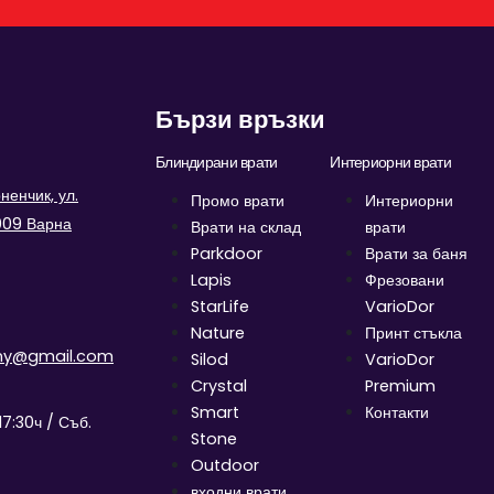
Бързи връзки
Блиндирани врати
Интериорни врати
енчик, ул.
Промо врати
Интериорни
9009 Варна
Врати на склад
врати
Parkdoor
Врати за баня
Lapis
Фрезовани
StarLife
VarioDor
Nature
Принт стъкла
ny@gmail.com
Silod
VarioDor
Crystal
Premium
Smart
Контакти
17:30ч / Съб.
Stone
Outdoor
входни врати