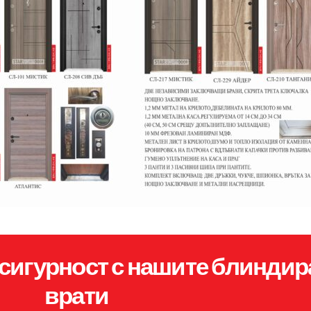
сигурност с нашите блиндир
врати