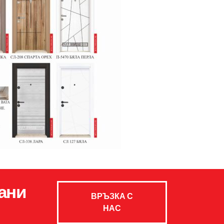
ани
ВРЪЗКА С
НАС