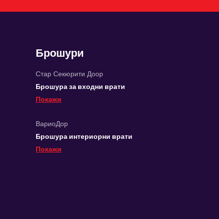
Брошури
Стар Секюрити Доор
Брошура за входни врати
Покажи
ВариоДор
Брошура интериорни врати
Покажи