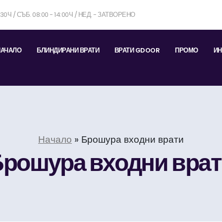
7:30Ч / СЪБ. 08:00 - 14:00Ч / НЕД. - ЗАТВОРЕНО
НАЧАЛО
БЛИНДИРАНИ ВРАТИ
ВРАТИ GDOOR
ПРОМО
ИН
Начало
»
Брошура входни врати
рошура входни вра