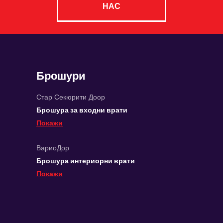
НАС
Брошури
Стар Секюрити Доор
Брошура за входни врати
Покажи
ВариоДор
Брошура интериорни врати
Покажи