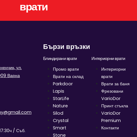
врати
Бързи връзки
Блиндирани врати
Интериорни врати
енчик, ул.
Промо врати
Интериорни
9009 Варна
Врати на склад
врати
Parkdoor
Врати за баня
Lapis
Фрезовани
StarLife
VarioDor
Nature
Принт стъкла
ny@gmail.com
Silod
VarioDor
Crystal
Premium
Smart
Контакти
17:30ч / Съб.
Stone