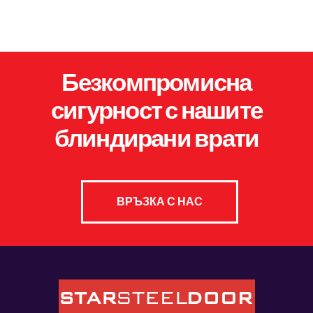
Безкомпромисна
сигурност с нашите
блиндирани врати
ВРЪЗКА С НАС