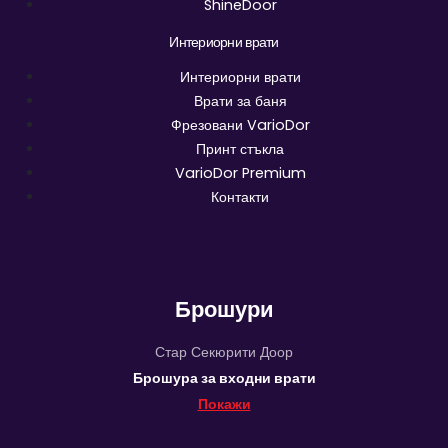
ShineDoor
Интериорни врати
Интериорни врати
Врати за баня
Фрезовани VarioDor
Принт стъкла
VarioDor Premium
Контакти
Брошури
Стар Секюрити Доор
Брошура за входни врати
Покажи