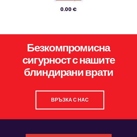
0.00 €
Безкомпромисна
сигурност с нашите
блиндирани врати
ВРЪЗКА С НАС