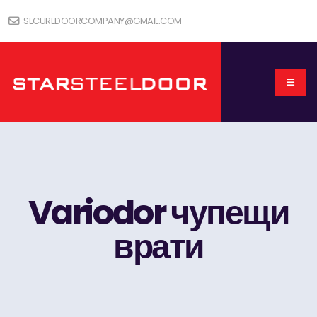
SECUREDOORCOMPANY@GMAIL.COM
Variodor чупещи
врати