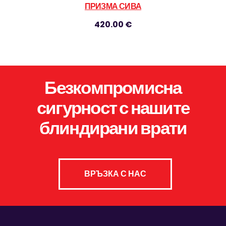
ПРИЗМА СИВА
420.00 €
Безкомпромисна
сигурност с нашите
блиндирани врати
ВРЪЗКА С НАС