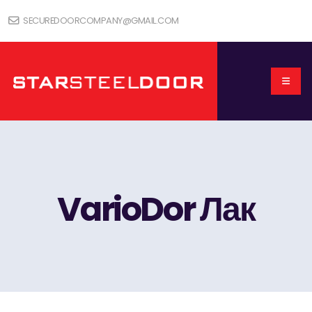
SECUREDOORCOMPANY@GMAIL.COM
VarioDor Лак