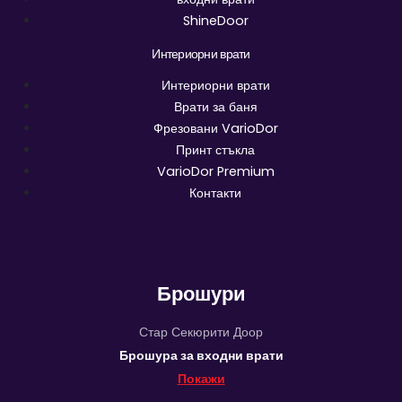
ShineDoor
Интериорни врати
Интериорни врати
Врати за баня
Фрезовани VarioDor
Принт стъкла
VarioDor Premium
Контакти
Брошури
Стар Секюрити Доор
Брошура за входни врати
Покажи