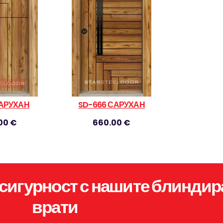
САРУХАН
SD-666 САРУХАН
00 €
660.00 €
сигурност с нашите блиндир
врати