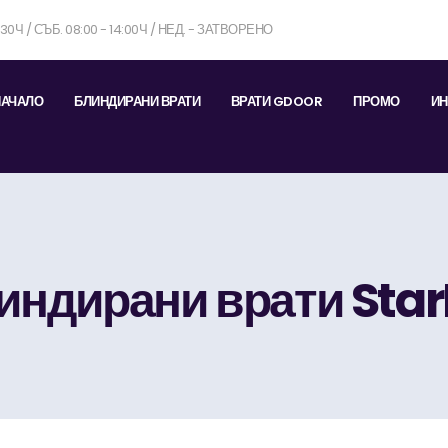
7:30Ч / СЪБ. 08:00 - 14:00Ч / НЕД. - ЗАТВОРЕНО
НАЧАЛО
БЛИНДИРАНИ ВРАТИ
ВРАТИ GDOOR
ПРОМО
ИН
индирани врати StarL