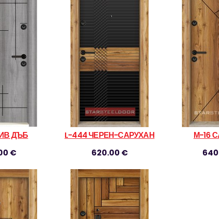
СИВ ДЪБ
L-444 ЧЕРЕН-САРУХАН
М-16 
00 €
620.00 €
640