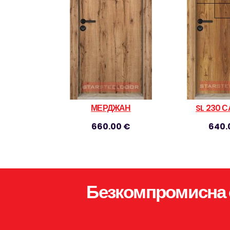
МЕРДЖАН
SL 230 
660.00 €
640.
Безкомпромисна 