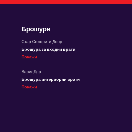
Брошури
Стар Секюрити Доор
Брошура за входни врати
Покажи
ВариоДор
Брошура интериорни врати
Покажи