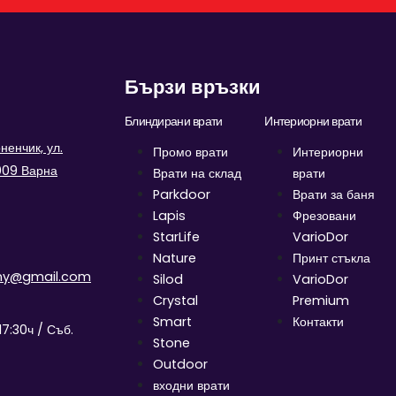
Бързи връзки
Блиндирани врати
Интериорни врати
енчик, ул.
Промо врати
Интериорни
9009 Варна
Врати на склад
врати
Parkdoor
Врати за баня
Lapis
Фрезовани
StarLife
VarioDor
Nature
Принт стъкла
ny@gmail.com
Silod
VarioDor
Crystal
Premium
Smart
Контакти
17:30ч / Съб.
Stone
Outdoor
входни врати