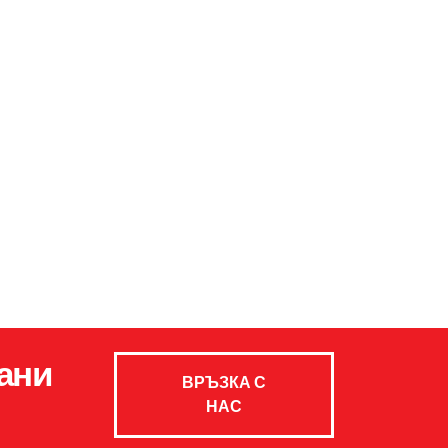
ани
ВРЪЗКА С
НАС