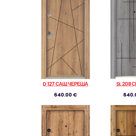
D 127 САЩ ЧЕРЕША
SL 208 
640.00 €
640.