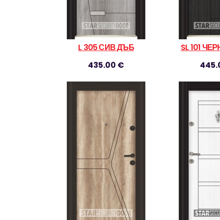
L 305 СИВ ДЪБ
SL 101 ЧЕ
435.00 €
445.