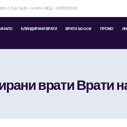
7:30Ч / СЪБ. 08:00 - 14:00Ч / НЕД. - ЗАТВОРЕНО
НАЧАЛО
БЛИНДИРАНИ ВРАТИ
ВРАТИ GDOOR
ПРОМО
ИН
рани врати Врати н