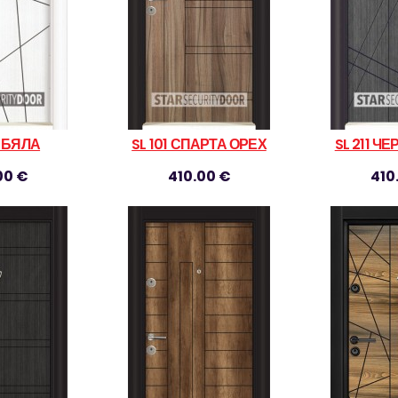
0 БЯЛА
SL 101 СПАРТА ОРЕХ
SL 211 Ч
00 €
410.00 €
410