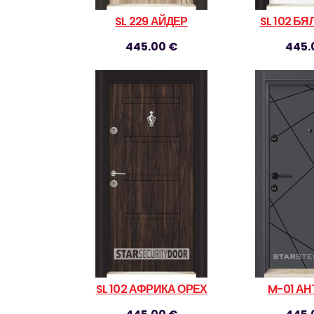
SL 229 АЙДЕР
SL 102 Б
445.00 €
445.
SL 102 АФРИКА ОРЕХ
M-01 А