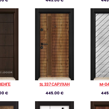
00 €
445.00 €
445
ВЕНГЕ
SL 337 САРУХАН
M-04
00 €
445.00 €
445