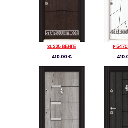
SL 225 ВЕНГЕ
P 547
410.00 €
410.