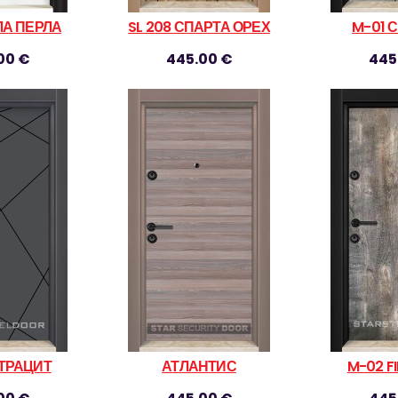
ЯЛА ПЕРЛА
SL 208 СПАРТА ОРЕХ
M-01 
00 €
445.00 €
445
НТРАЦИТ
АТЛАНТИС
M-02 F