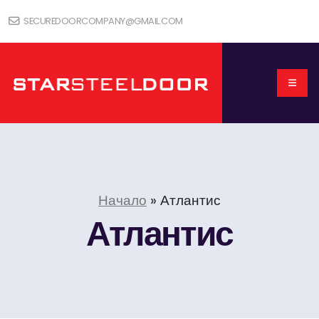
SECUREDOORCOMPANY@GMAIL.COM
Начало
»
Атлантис
Атлантис