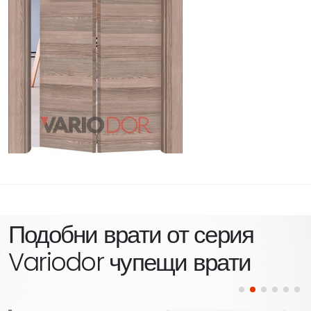
Подобни врати от серия
Variodor чупещи врати