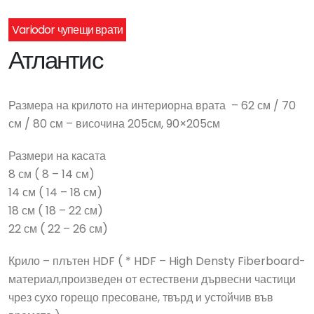
Variodor чупещи врати
Атлантис
Размера на крилото на интериорна врата – 62 см / 70
см / 80 см – височина 205см, 90×205см
Размери на касата
8 см ( 8 – 14 см)
14 см ( 14 – 18 см)
18 см ( 18 – 22 см)
22 см ( 22 – 26 см)
Крило – плътен HDF ( * HDF – High Densty Fiberboard-
материал,произведен от естествени дървесни частици
чрез сухо горещо пресоване, твърд и устойчив във