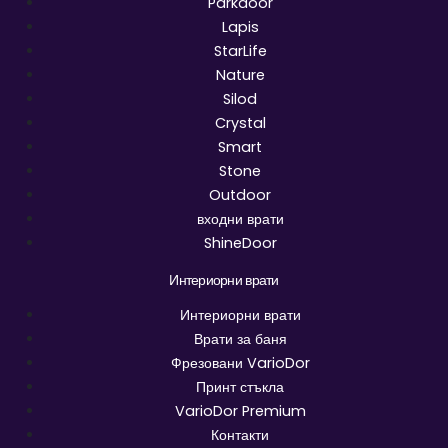
Parkdoor
Lapis
StarLife
Nature
Silod
Crystal
Smart
Stone
Outdoor
входни врати
ShineDoor
Интериорни врати
Интериорни врати
Врати за баня
Фрезовани VarioDor
Принт стъкла
VarioDor Premium
Контакти