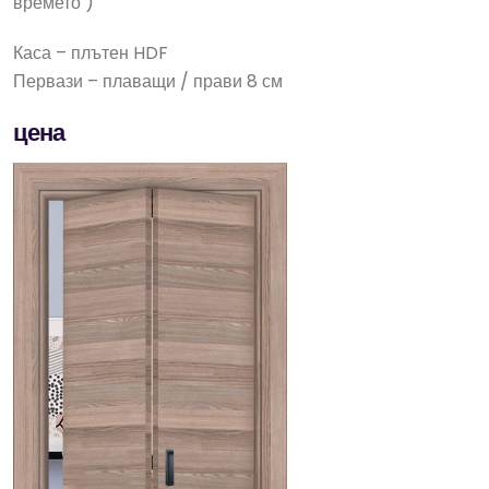
времето )
Каса – плътен HDF
Первази – плаващи / прави 8 см
цена