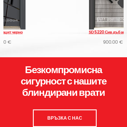
SD 5220 Сив дъб антрацит
900.00 €
Безкомпромисна
сигурност с нашите
блиндирани врати
ВРЪЗКА С НАС