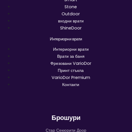
Stone
Outdoor
входни врати
ShineDoor
Интериорни врати
Интериорни врати
Врати за баня
Фрезовани VarioDor
Принт стъкла
VarioDor Premium
Контакти
Брошури
Стар Секюрити Доор