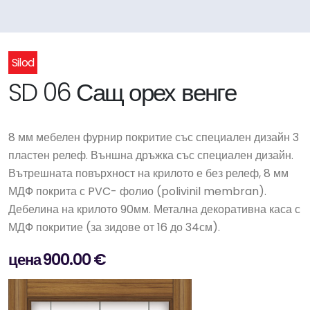
Silod
SD 06 Сащ орех венге
8 мм мебелен фурнир покритие със специален дизайн 3
пластен релеф. Външна дръжка със специален дизайн.
Вътрешната повърхност на крилото е без релеф, 8 мм
МДФ покрита с PVC- фолио (polivinil membran).
Дебелина на крилото 90мм. Метална декоративна каса с
МДФ покритие (за зидове от 16 до 34см).
цена 900.00 €