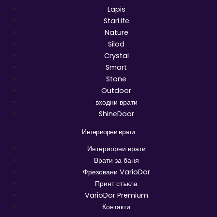
Lapis
StarLife
Nature
Silod
Crystal
Smart
Stone
Outdoor
входни врати
ShineDoor
Интериорни врати
Интериорни врати
Врати за баня
Фрезовани VarioDor
Принт стъкла
VarioDor Premium
Контакти