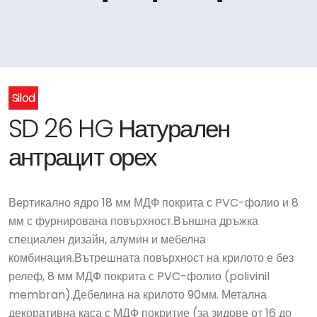
Silod
SD 26 HG Натурален
антрацит орех
Вертикално ядро 18 мм МДФ покрита с PVC-фолио и 8
мм с фурнирована повърхност.Външна дръжка
специален дизайн, алумин и мебелна
комбинация.Вътрешната повърхност на крилото е без
релеф, 8 мм МДФ покрита с PVC-фолио (polivinil
membran).Дебелина на крилото 90мм. Метална
декоративна каса с МДФ покритие (за зидове от 16 до