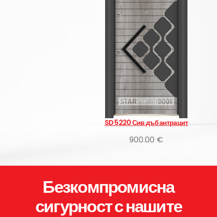
SD 5220 Сив дъб антрацит
900.00 €
Безкомпромисна
сигурност с нашите