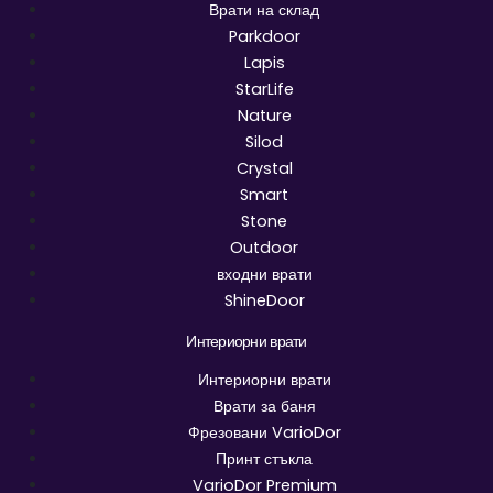
Врати на склад
Parkdoor
Lapis
StarLife
Nature
Silod
Crystal
Smart
Stone
Outdoor
входни врати
ShineDoor
Интериорни врати
Интериорни врати
Врати за баня
Фрезовани VarioDor
Принт стъкла
VarioDor Premium