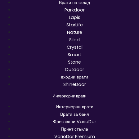
Врати на склад
Parkdoor
Lapis
StarLife
Nature
Silod
Crystal
Smart
Stone
Outdoor
входни врати
ShineDoor
Интериорни врати
Интериорни врати
Врати за баня
Фрезовани VarioDor
Принт стъкла
VarioDor Premium