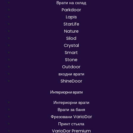
Врати на склад
Parkdoor
Lapis
StarLife
Nature
Silod
Crystal
Smart
Stone
Outdoor
входни врати
ShineDoor
Интериорни врати
Интериорни врати
Врати за баня
Фрезовани VarioDor
Принт стъкла
VarioDor Premium