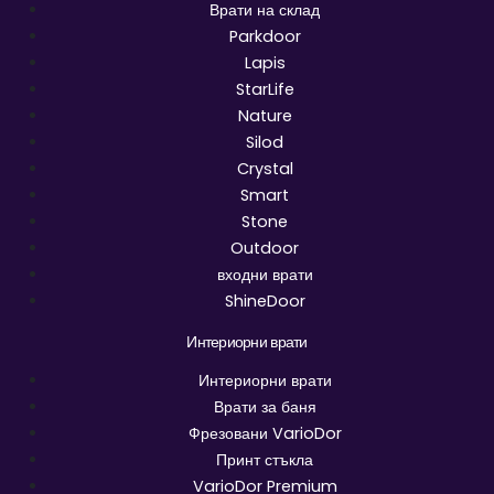
Врати на склад
Parkdoor
Lapis
StarLife
Nature
Silod
Crystal
Smart
Stone
Outdoor
входни врати
ShineDoor
Интериорни врати
Интериорни врати
Врати за баня
Фрезовани VarioDor
Принт стъкла
VarioDor Premium