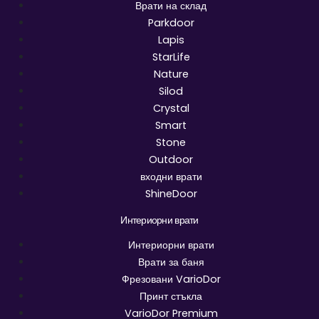
Врати на склад
Parkdoor
Lapis
StarLife
Nature
Silod
Crystal
Smart
Stone
Outdoor
входни врати
ShineDoor
Интериорни врати
Интериорни врати
Врати за баня
Фрезовани VarioDor
Принт стъкла
VarioDor Premium