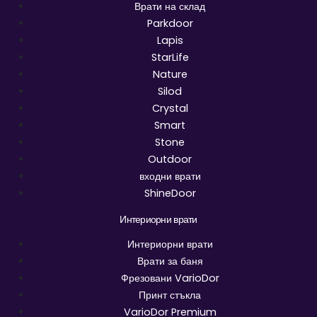
Врати на склад
Parkdoor
Lapis
StarLife
Nature
Silod
Crystal
Smart
Stone
Outdoor
входни врати
ShineDoor
Интериорни врати
Интериорни врати
Врати за баня
Фрезовани VarioDor
Принт стъкла
VarioDor Premium