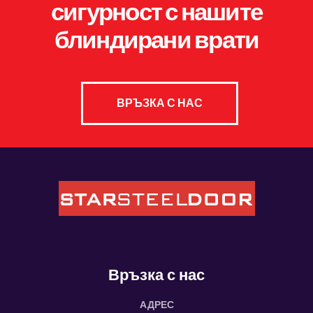
сигурност с нашите
блиндирани врати
ВРЪЗКА С НАС
Връзка с нас
АДРЕС