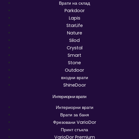
Врати на склад
Parkdoor
Lapis
StarLife
Nature
Silod
Crystal
Smart
Stone
Outdoor
входни врати
ShineDoor
Интериорни врати
Интериорни врати
Врати за баня
Фрезовани VarioDor
Принт стъкла
VarioDor Premium