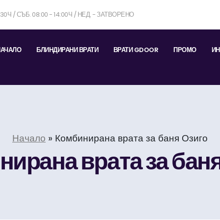
7:30Ч / СЪБ. 08:00 - 14:00Ч / НЕД. - ЗАТВОРЕНО
НАЧАЛО
БЛИНДИРАНИ ВРАТИ
ВРАТИ GDOOR
ПРОМО
ИН
Начало
»
Комбинирана врата за баня Озиго
нирана врата за баня