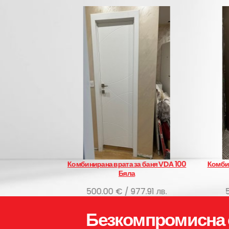
рата за баня VDA 100
Комбинирана врата за баня VDA 80
Бяла
Бяла
€ / 977.91 лв.
500.00 € / 977.91 лв.
Безкомпромисна 