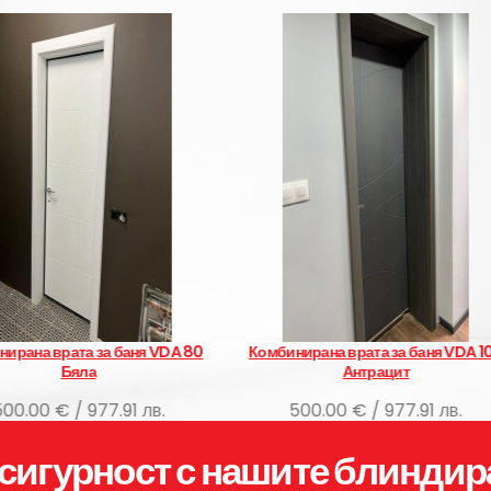
Комбинирана врата за баня VDA 100
Комбинирана врата за ба
Антрацит
меше
500.00 € / 977.91 лв.
500.00 € / 977.91 
сигурност с нашите блиндир