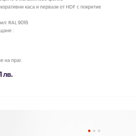
екоративни каса и первази от HDF с покритие
ил: RAL 9016
щане :
е на праг.
1 лв.