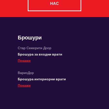
НАС
Брошури
Стар Секюрити Доор
Брошура за входни врати
Покажи
ВариоДор
Брошура интериорни врати
Покажи