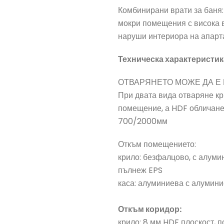
Комбинирани врати за баня:
мокри помещения с висока в
наруши интериора на апарт
Техническа характеристика
ОТВАРЯНЕТО МОЖЕ ДА Е 
При двата вида отваряне к
помещение, а HDF обличанет
700/2000мм
Откъм помещението:
крило: безфалцово, с алуми
пълнеж EPS
каса: алуминиева с алумини
Откъм коридор:
крило: 8 мм HDF плоскост, 