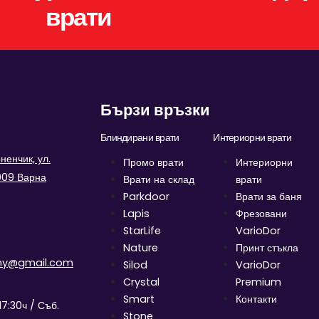
врати
Бързи връзки
Блиндирани врати
Интериорни врати
енчик, ул.
Промо врати
Интериорни
9009 Варна
Врати на склад
врати
Parkdoor
Врати за баня
Lapis
Фрезовани
StarLife
VarioDor
Nature
Принт стъкла
ny@gmail.com
Silod
VarioDor
Crystal
Premium
Smart
Контакти
17:30ч / Съб.
Stone