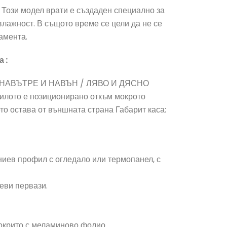
 Този модел врати е създаден специално за
лажност. В същото време се цели да не се
амента.
 :
НАВЪТРЕ И НАВЪН / ЛЯВО И ДЯСНО
рилото е позиционирано откъм мокрото
о остава от външната страна Габарит каса:
ниев профил с огледало или термопанел, с
еви первази.
покрито с меламиново фолио