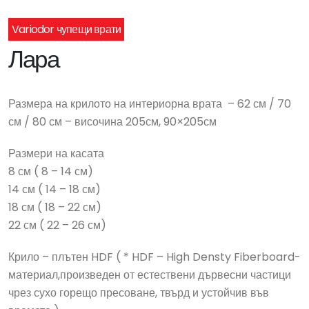
Variodor чупещи врати
Лара
Размера на крилото на интериорна врата – 62 см / 70
см / 80 см – височина 205см, 90×205см
Размери на касата
8 см ( 8 – 14 см)
14 см ( 14 – 18 см)
18 см ( 18 – 22 см)
22 см ( 22 – 26 см)
Крило – плътен HDF ( * HDF – High Densty Fiberboard-
материал,произведен от естествени дървесни частици
чрез сухо горещо пресоване, твърд и устойчив във