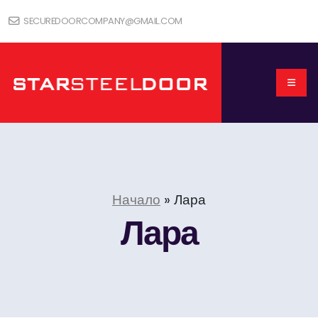
SECUREDOORCOMPANY@GMAIL.COM
Начало
»
Лара
Лара