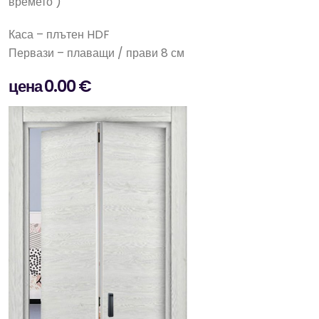
времето )
Каса – плътен HDF
Первази – плаващи / прави 8 см
цена 0.00 €