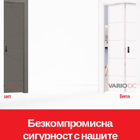
Бяла
Безкомпромисна
сигурност с нашите