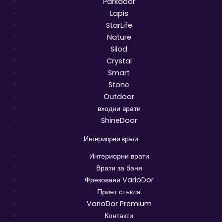
Parkdoor
Lapis
StarLife
Nature
Silod
Crystal
Smart
Stone
Outdoor
входни врати
ShineDoor
Интериорни врати
Интериорни врати
Врати за баня
Фрезовани VarioDor
Принт стъкла
VarioDor Premium
Контакти