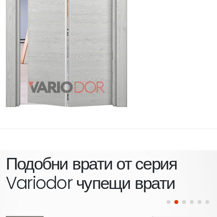
Подобни врати от серия
Variodor чупещи врати