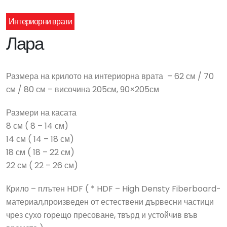
Интериорни врати
Лара
Размера на крилото на интериорна врата – 62 см / 70
см / 80 см – височина 205см, 90×205см
Размери на касата
8 см ( 8 – 14 см)
14 см ( 14 – 18 см)
18 см ( 18 – 22 см)
22 см ( 22 – 26 см)
Крило – плътен HDF ( * HDF – High Densty Fiberboard-
материал,произведен от естествени дървесни частици
чрез сухо горещо пресоване, твърд и устойчив във