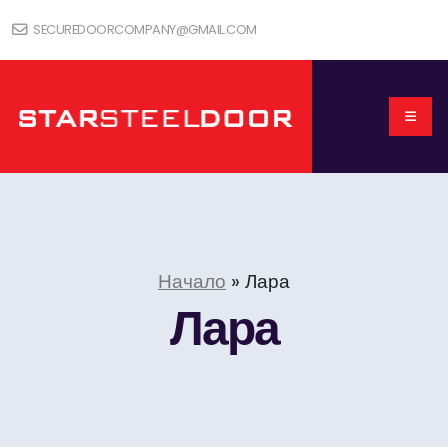
SECUREDOORCOMPANY@GMAIL.COM
Начало
»
Лара
Лара