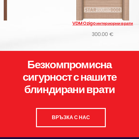
VDM Ozigo интериорни врати
300.00 €
Безкомпромисна
сигурност с нашите
блиндирани врати
ВРЪЗКА С НАС