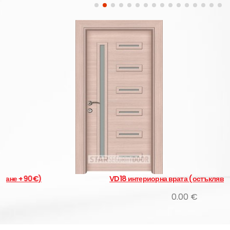
VD18 интериорна врата (остъкляване + 115€)
0.00 €