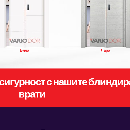
Бяла
Лара
сигурност с нашите блиндир
врати