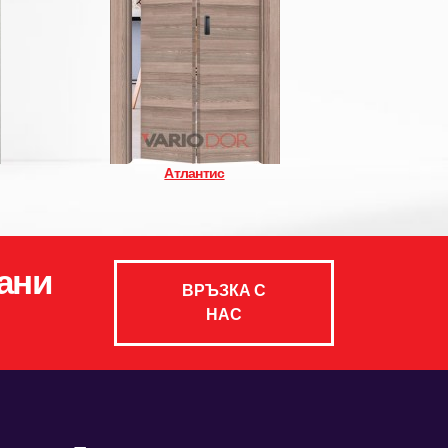
Атлантис
ани
ВРЪЗКА С
НАС