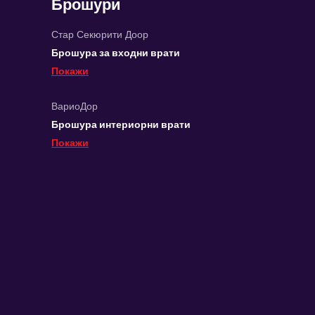
Брошури
Стар Секюрити Доор
Брошура за входни врати
Покажи
ВариоДор
Брошура интериорни врати
Покажи