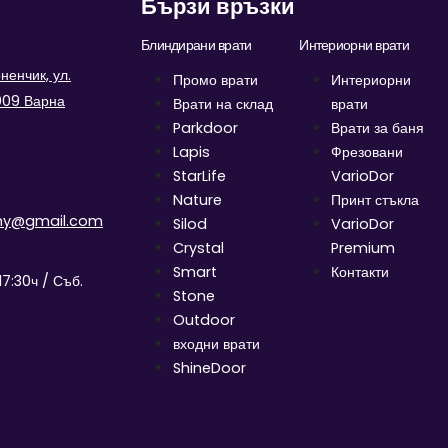
Бързи връзки
Блиндирани врати
Интериорни врати
енчик, ул.
Промо врати
Интериорни
9009 Варна
Врати на склад
врати
Parkdoor
Врати за баня
Lapis
Фрезовани
StarLife
VarioDor
Nature
Принт стъкла
ny@gmail.com
Silod
VarioDor
Crystal
Premium
Smart
Контакти
17:30ч / Съб.
Stone
Outdoor
входни врати
ShineDoor