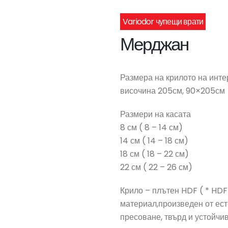
Variodor чупещи врати
Мерджан
Размера на крилото на инте
височина 205см, 90×205см
Размери на касата
8 см ( 8 – 14 см)
14 см ( 14 – 18 см)
18 см ( 18 – 22 см)
22 см ( 22 – 26 см)
Крило – плътен HDF ( * HDF
материал,произведен от ест
пресоване, твърд и устойчи