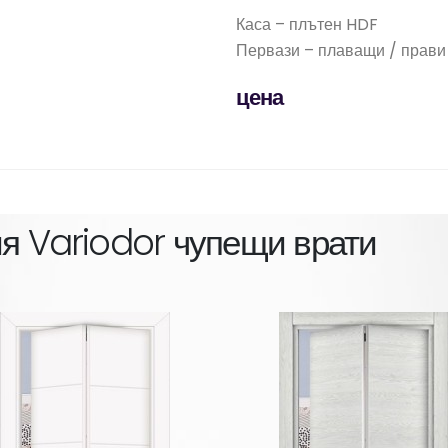
Каса – плътен HDF
Первази – плаващи / прави
цена
ия
Variodor чупещи врати