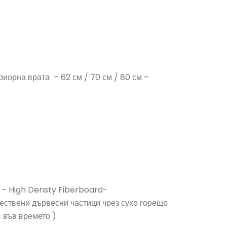
риорна врата – 62 см / 70 см / 80 см –
 – High Densty Fiberboard-
ествени дървесни частици чрез сухо горещо
в във времето )