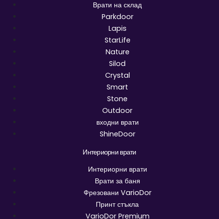
Врати на склад
Parkdoor
Lapis
StarLife
Nature
Silod
Crystal
Smart
Stone
Outdoor
входни врати
ShineDoor
Интериорни врати
Интериорни врати
Врати за баня
Фрезовани VarioDor
Принт стъкла
VarioDor Premium