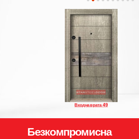
Входна врата 49
Безкомпромисна