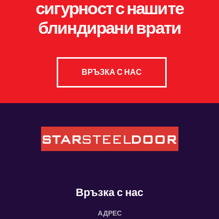
сигурност с нашите
блиндирани врати
ВРЪЗКА С НАС
Връзка с нас
АДРЕС