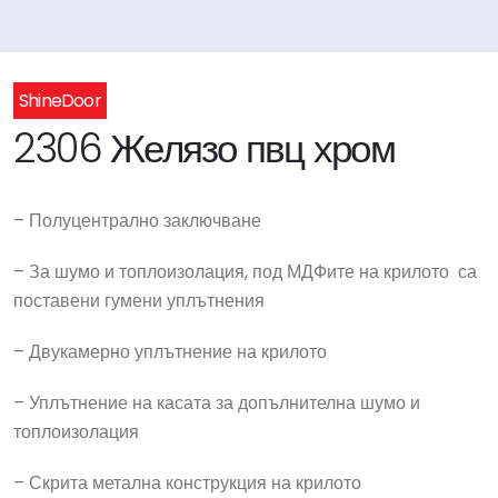
ShineDoor
2306 Желязо пвц хром
– Полуцентрално заключване
– За шумо и топлоизолация, под МДФите на крилото са
поставени гумени уплътнения
– Двукамерно уплътнение на крилото
– Уплътнение на касата за допълнителна шумо и
топлоизолация
– Скрита метална конструкция на крилото