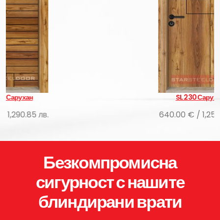
SL 230 Сарухан
640.00 € / 1,251.73 лв.
Безкомпромисна
сигурност с нашите
блиндирани врати