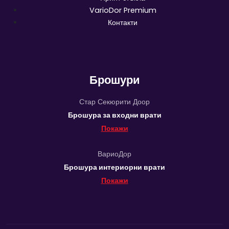
VarioDor Premium
Контакти
Брошури
Стар Секюрити Доор
Брошура за входни врати
Покажи
ВариоДор
Брошура интериорни врати
Покажи