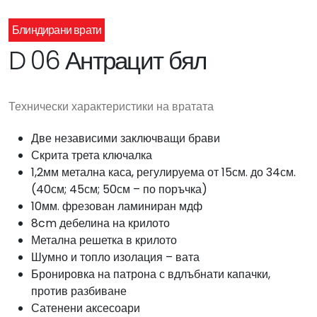
Блиндирани врати
D 06 Антрацит бял
Технически характеристики на вратата
Две независими заключващи брави
Скрита трета ключалка
1,2мм метална каса, регулируема от 15см. до 34см.
(40см; 45см; 50см – по поръчка)
10мм. фрезован ламиниран мдф
8cm дебелина на крилото
Метална решетка в крилото
Шумно и топло изолация – вата
Бронировка на патрона с вдлъбнати капачки,
против разбиване
Сатенени аксесоари