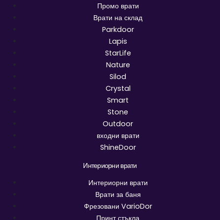
Промо врати
Врати на склад
Parkdoor
Lapis
StarLife
Nature
Silod
Crystal
Smart
Stone
Outdoor
входни врати
ShineDoor
Интериорни врати
Интериорни врати
Врати за баня
Фрезовани VarioDor
Принт стъкла