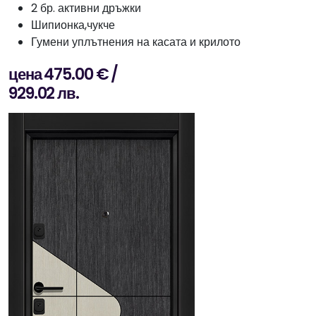
2 бр. активни дръжки
Шипионка,чукче
Гумени уплътнения на касата и крилото
цена 475.00 € /
929.02 лв.