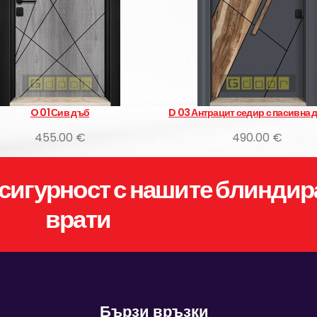
O 01 Сив дъб
D 03 Антрацит седир с пасивна 
455.00 €
490.00 €
сигурност с нашите блиндир
врати
Бързи връзки