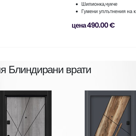
Шипионка,чукче
Гумени уплътнения на к
цена 490.00 €
ия
Блиндирани врати