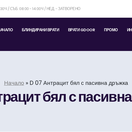
7:30Ч / СЪБ. 08:00 - 14:00Ч / НЕД. - ЗАТВОРЕНО
НАЧАЛО
БЛИНДИРАНИ ВРАТИ
ВРАТИ GDOOR
ПРОМО
ИН
Начало
»
D 07 Антрацит бял с пасивна дръжка
трацит бял с пасивн