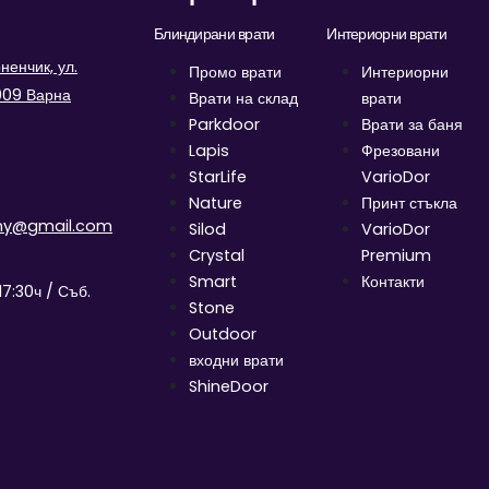
Блиндирани врати
Интериорни врати
енчик, ул.
Промо врати
Интериорни
9009 Варна
Врати на склад
врати
Parkdoor
Врати за баня
Lapis
Фрезовани
StarLife
VarioDor
Nature
Принт стъкла
ny@gmail.com
Silod
VarioDor
Crystal
Premium
Smart
Контакти
17:30ч / Съб.
Stone
Outdoor
входни врати
ShineDoor