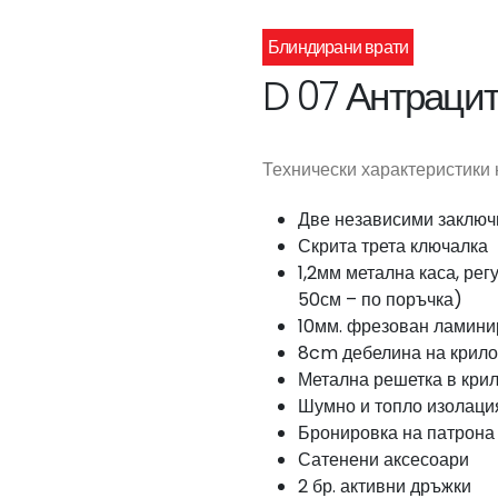
Блиндирани врати
D 07 Антрацит
Технически характеристики 
Две независими заклю
Скрита трета ключалка
1,2мм метална каса, рег
50см – по поръчка)
10мм. фрезован ламин
8cm дебелина на крило
Метална решетка в кри
Шумно и топло изолаци
Бронировка на патрона 
Сатенени аксесоари
2 бр. активни дръжки