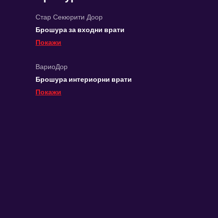
Стар Секюрити Доор
Брошура за входни врати
Покажи
ВариоДор
Брошура интериорни врати
Покажи