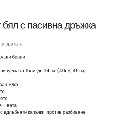
 бял с пасивна дръжка
на вратата
чващи брави
улируема от 15см. до 34см. (40см; 45см;
иран мдф
то
лото
я – вата
с вдлъбнати капачки, против разбиване