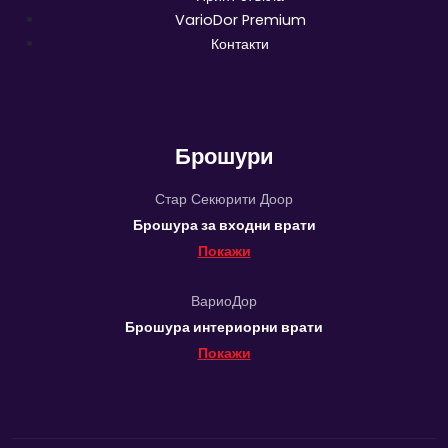
VarioDor Premium
Контакти
Брошури
Стар Секюрити Доор
Брошура за входни врати
Покажи
ВариоДор
Брошура интериорни врати
Покажи