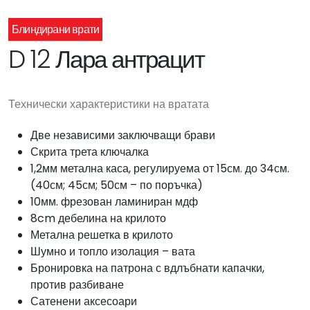
Блиндирани врати
D 12 Лара антрацит
Технически характеристики на вратата
Две независими заключващи брави
Скрита трета ключалка
1,2мм метална каса, регулируема от 15см. до 34см.
(40см; 45см; 50см – по поръчка)
10мм. фрезован ламиниран мдф
8cm дебелина на крилото
Метална решетка в крилото
Шумно и топло изолация – вата
Бронировка на патрона с вдлъбнати капачки,
против разбиване
Сатенени аксесоари