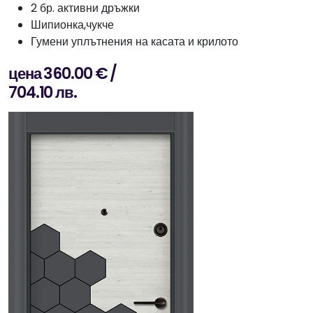
2 бр. активни дръжки
Шипионка,чукче
Гумени уплътнения на касата и крилото
цена 360.00 € /
704.10 лв.