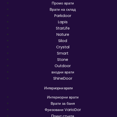
Промо врати
Врати на склад
Parkdoor
Lapis
StarLife
Nature
Silod
Crystal
Smart
Stone
Outdoor
входни врати
ShineDoor
Интериорни врати
Интериорни врати
Врати за баня
Фрезовани VarioDor
Принт стъкла