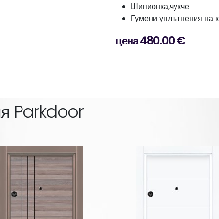
Шипионка,чукче
Гумени уплътнения на к
цена 480.00 €
ия
Parkdoor