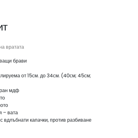
ит
на вратата
чващи брави
улируема от 15см. до 34см. (40см; 45см;
иран мдф
то
лото
я – вата
с вдлъбнати капачки, против разбиване