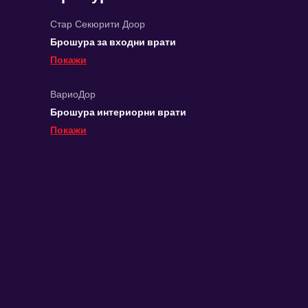
Стар Секюрити Доор
Брошура за входни врати
Покажи
ВариоДор
Брошура интериорни врати
Покажи