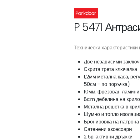
Parkdoor
P 5471 Антрас
Технически характеристики 
Две независими заклю
Скрита трета ключалка
1,2мм метална каса, рег
50см – по поръчка)
10мм. фрезован ламин
8cm дебелина на крило
Метална решетка в кри
Шумно и топло изолаци
Бронировка на патрона 
Сатенени аксесоари
2 бр. активни дръжки