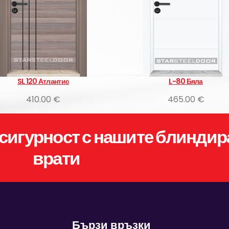
SL 120 Атлантис
L-80 Бяла
410.00 €
465.00 €
сигурност с нашите блиндир
врати
Бързи връзки