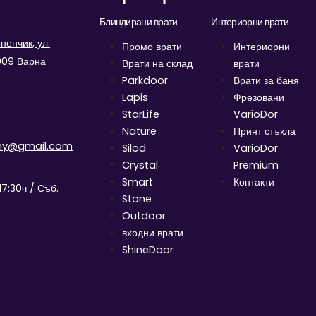
Блиндирани врати
Интериорни врати
енчик, ул.
Промо врати
Интериорни
9009 Варна
Врати на склад
врати
Parkdoor
Врати за баня
Lapis
Фрезовани
StarLife
VarioDor
Nature
Принт стъкла
ny@gmail.com
Silod
VarioDor
Crystal
Premium
Smart
Контакти
17:30ч / Съб.
Stone
Outdoor
входни врати
ShineDoor