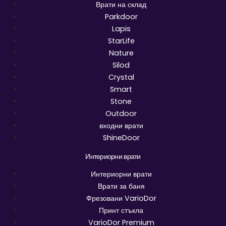
Врати на склад
Parkdoor
Lapis
StarLife
Nature
Silod
Crystal
Smart
Stone
Outdoor
входни врати
ShineDoor
Интериорни врати
Интериорни врати
Врати за баня
Фрезовани VarioDor
Принт стъкла
VarioDor Premium