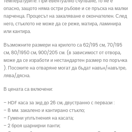
температурите. При евентуално счупване, то не е
опасно, защото няма остри ръбове и се пръска на малки
парченца. Процесът на закаляване е окончателен. След
него, стъклото не може да се реже, матира, ламинира
или кантира.
Възможните размери на крилото са 62/195 см, 70/195
см, 80/1950 см, 900/205 см. (в зависимост от отвора,
може да се изработи и нестандартен размер по поръчка
). Посоките на отваряне могат да бъдат навън/навътре,
лява/дясна.
В цената са включени:
– HDF каса за зид до 26 см, двустранно с первази :
– 8 мм. закалено и кантирано стъкло;
– Гумени уплътнения на касата;
– 2 броя шарнирни панти;