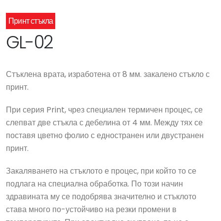
Принт стъкла
GL-02
Стъклена врата, изработена от 8 мм. закалено стъкло с
принт.
При серия Print, чрез специален термичен процес, се
слепват две стъкла с дебелина от 4 мм. Между тях се
поставя цветно фолио с едностранен или двустранен
принт.
Закаляването на стъклото е процес, при който то се
подлага на специална обработка. По този начин
здравината му се подобрява значително и стъклото
става много по-устойчиво на резки промени в