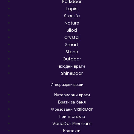
Parkdoor
Lapis
StarLife
Nature
Silod
Crystal
Smart
Stone
Outdoor
входни врати
ShineDoor
Интериорни врати
Интериорни врати
Врати за баня
Фрезовани VarioDor
Принт стъкла
VarioDor Premium
Контакти