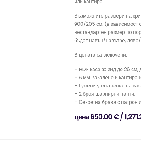
или кантира.
Възможните размери на крил
900/205 см. (в зависимост о
нестандартен размер по пор
бъдат навън/навътре, лява/
В цената са включени:
– HDF каса за зид до 26 см,
– 8 мм. закалено и кантиран
– Гумени уплътнения на кас
– 2 броя шарнирни панти;
– Секретна брава с патрон 
цена 650.00 € / 1,271.