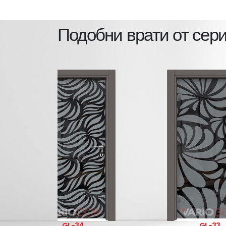
Подобни врати от сер
L-34
GL-33