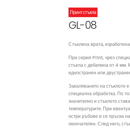
Принт стъкла
GL-08
Стъклена врата, изработена 
При серия Print, чрез специ
стъкла с дебелина от 4 мм.
едностранен или двустранен
Закаляването на стъклото е 
специална обработка. По то
значително и стъклото став
температурите. При евентуа
остри ръбове и се пръска н
окончателен. След него, ст