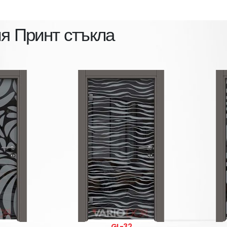
ия
Принт стъкла
GL-32
GL-31