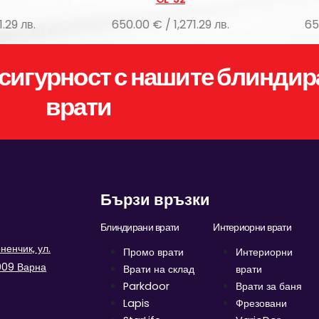
650.00 € / 1,271.29 лв.
650.00 € / 1,271.29 л
сигурност с нашите блиндир
врати
Бързи връзки
Блиндирани врати
Интериорни врати
енчик, ул.
Промо врати
Интериорни
9009 Варна
Врати на склад
врати
Parkdoor
Врати за баня
Lapis
Фрезовани