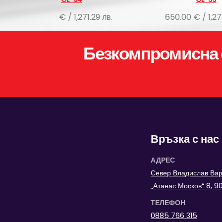
 1,271.29 лв.
650.00 € / 1,271.29 лв.
Безкомпромисна 
Връзка с нас
АДРЕС
Север Владислав Варн
„Атанас Москов“ 8, 
ТЕЛЕФОН
0885 766 315