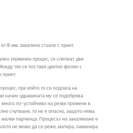
от 8 мм. закалено стъкло с принт.
ален термичен процес, се слепват две
 Между тях се поставя цветно фолио с
 принт.
процес, при който то се подлага на
зи начин здравината му се подобрява
а много по-устойчиво на резки промени в
лно счупване, то не е опасно, защото няма
а малки парченца. Процесът на закаляване е
ъклото не може да се реже, матира, ламинира