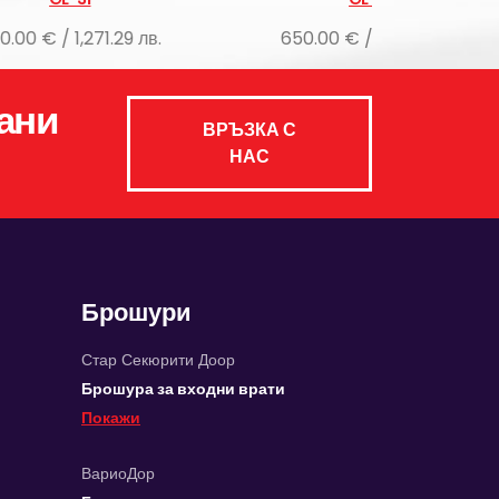
в.
650.00 € / 1,271.29 лв.
650.00 €
ани
ВРЪЗКА С
НАС
Брошури
Стар Секюрити Доор
Брошура за входни врати
Покажи
ВариоДор