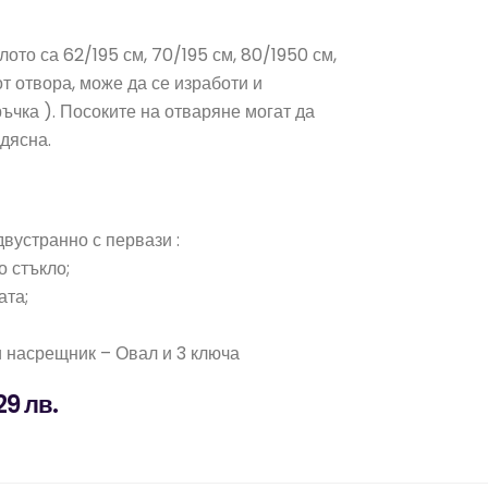
ото са 62/195 см, 70/195 см, 80/1950 см,
т отвора, може да се изработи и
ъчка ). Посоките на отваряне могат да
дясна.
 двустранно с первази :
о стъкло;
ата;
и насрещник – Овал и 3 ключа
29 лв.