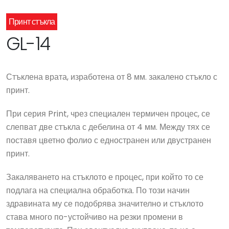
Принт стъкла
GL-14
Стъклена врата, изработена от 8 мм. закалено стъкло с
принт.
При серия Print, чрез специален термичен процес, се
слепват две стъкла с дебелина от 4 мм. Между тях се
поставя цветно фолио с едностранен или двустранен
принт.
Закаляването на стъклото е процес, при който то се
подлага на специална обработка. По този начин
здравината му се подобрява значително и стъклото
става много по-устойчиво на резки промени в