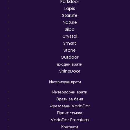
Parkdoor
Lapis
StarLife
Nature
Silod
Crystal
Smart
Stone
Outdoor
входни врати
ShineDoor
Интериорни врати
Интериорни врати
Врати за баня
Фрезовани VarioDor
Принт стъкла
VarioDor Premium
Контакти