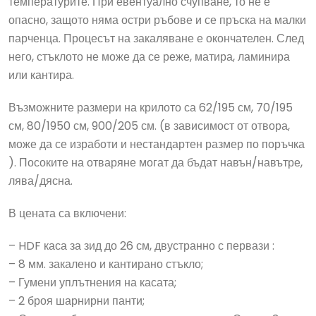
температурите. При евентуално счупване, то не е
опасно, защото няма остри ръбове и се пръска на малки
парченца. Процесът на закаляване е окончателен. След
него, стъклото не може да се реже, матира, ламинира
или кантира.
Възможните размери на крилото са 62/195 см, 70/195
см, 80/1950 см, 900/205 см. (в зависимост от отвора,
може да се изработи и нестандартен размер по поръчка
). Посоките на отваряне могат да бъдат навън/навътре,
лява/дясна.
В цената са включени:
– HDF каса за зид до 26 см, двустранно с первази :
– 8 мм. закалено и кантирано стъкло;
– Гумени уплътнения на касата;
– 2 броя шарнирни панти;