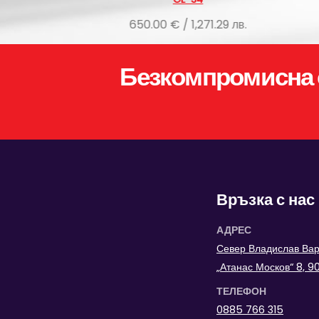
50.00 € / 1,271.29 лв.
650.00 € / 1,271.29 лв.
Безкомпромисна 
Връзка с нас
АДРЕС
Север Владислав Варн
„Атанас Москов“ 8, 
ТЕЛЕФОН
0885 766 315