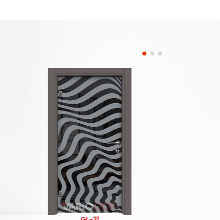
31
GL-30