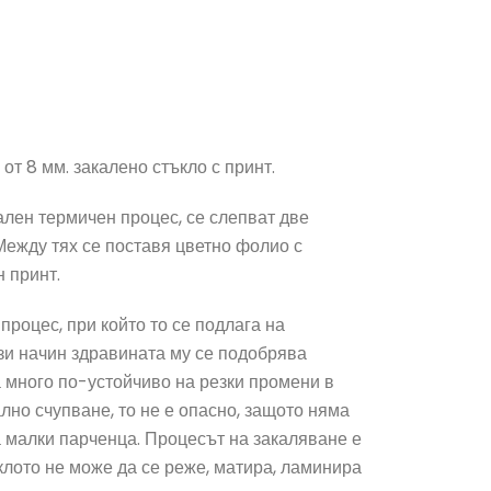
от 8 мм. закалено стъкло с принт.
ален термичен процес, се слепват две
 Между тях се поставя цветно фолио с
 принт.
процес, при който то се подлага на
зи начин здравината му се подобрява
а много по-устойчиво на резки промени в
лно счупване, то не е опасно, защото няма
а малки парченца. Процесът на закаляване е
ъклото не може да се реже, матира, ламинира