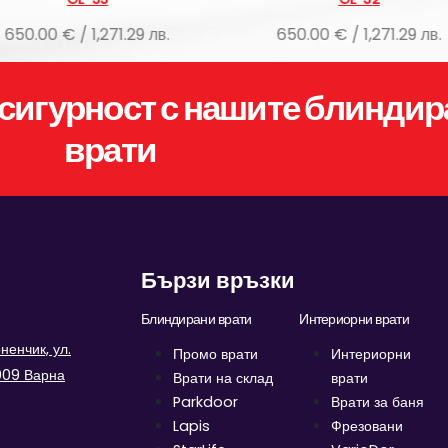
650.00 € / 1,271.29 лв.
650.00 € / 1
сигурност с нашите блиндир
врати
Бързи връзки
Блиндирани врати
Интериорни врати
енчик, ул.
Промо врати
Интериорни
9009 Варна
Врати на склад
врати
Parkdoor
Врати за баня
Lapis
Фрезовани