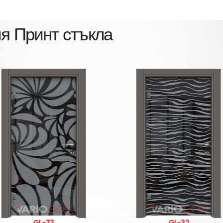
ия
Принт стъкла
GL-32
GL-