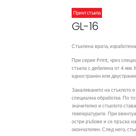
Принт стъкла
GL-16
Стъклена врата, изработена 
При серия Print, чрез специ
стъкла с дебелина от 4 мм.
едностранен или двустранен
Закаляването на стъклото е 
специална обработка. По то
значително и стъклото став
температурите. При евентуа
остри ръбове и се пръска н
окончателен. След него, ст