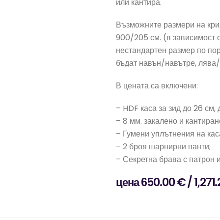
или кантира.
Възможните размери на крил
900/205 см. (в зависимост о
нестандартен размер по пор
бъдат навън/навътре, лява/
В цената са включени:
– HDF каса за зид до 26 см,
– 8 мм. закалено и кантиран
– Гумени уплътнения на кас
– 2 броя шарнирни панти;
– Секретна брава с патрон 
цена 650.00 € / 1,271.