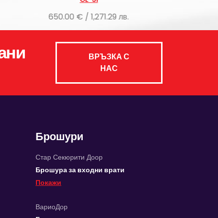
,271.29 лв.
650.00 € / 1,271.29 лв.
ани
ВРЪЗКА С
НАС
Брошури
Стар Секюрити Доор
Брошура за входни врати
Покажи
ВариоДор