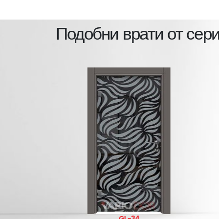
Подобни врати от сер
GL-34
GL-33