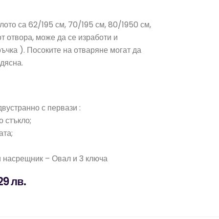
ото са 62/195 см, 70/195 см, 80/1950 см,
т отвора, може да се изработи и
ъчка ). Посоките на отваряне могат да
дясна.
 двустранно с первази :
о стъкло;
ата;
и насрещник – Овал и 3 ключа
29 лв.