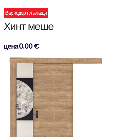
Вариодор плъзгащи
Хинт меше
цена 0.00 €