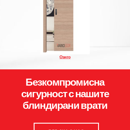
Озиго
Безкомпромисна
сигурност с нашите
блиндирани врати