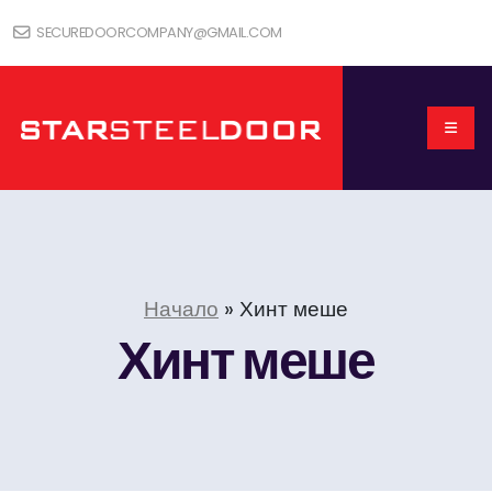
SECUREDOORCOMPANY@GMAIL.COM
Начало
»
Хинт меше
Хинт меше