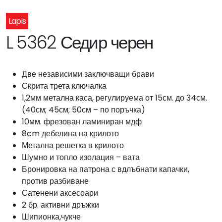
Lapis
L 5362 Седир черен
Две независими заключващи брави
Скрита трета ключалка
1,2мм метална каса, регулируема от 15см. до 34см.
(40см; 45см; 50см – по поръчка)
10мм. фрезован ламиниран мдф
8cm дебелина на крилото
Метална решетка в крилото
Шумно и топло изолация – вата
Бронировка на патрона с вдлъбнати капачки,
против разбиване
Сатенени аксесоари
2 бр. активни дръжки
Шипионка,чукче