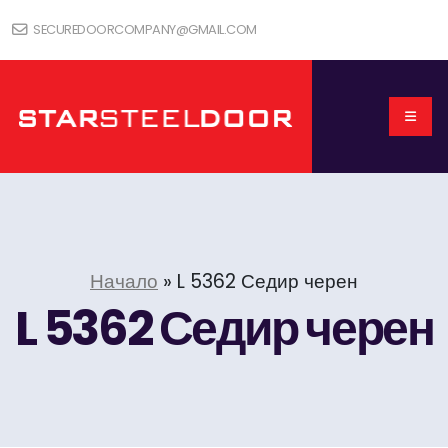
SECUREDOORCOMPANY@GMAIL.COM
Начало
»
L 5362 Седир черен
L 5362 Седир черен