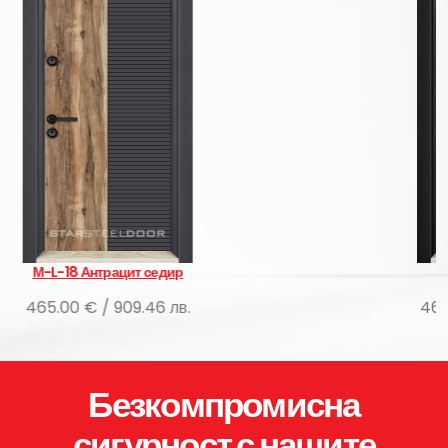
ит седир
М-L-08 Сарухан
9.46 лв.
465.00 € / 909.46 лв
Безкомпромисна
сигурност с нашите