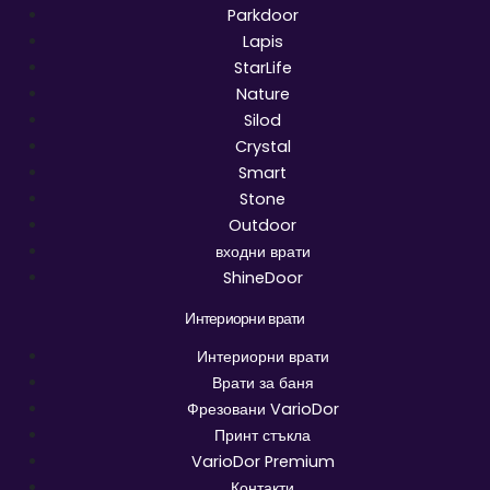
Parkdoor
Lapis
StarLife
Nature
Silod
Crystal
Smart
Stone
Outdoor
входни врати
ShineDoor
Интериорни врати
Интериорни врати
Врати за баня
Фрезовани VarioDor
Принт стъкла
VarioDor Premium
Контакти