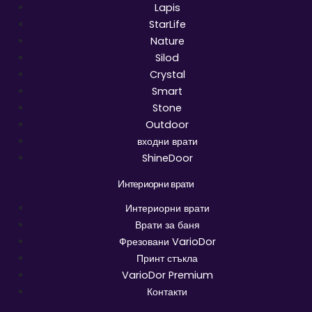
Lapis
StarLife
Nature
Silod
Crystal
Smart
Stone
Outdoor
входни врати
ShineDoor
Интериорни врати
Интериорни врати
Врати за баня
Фрезовани VarioDor
Принт стъкла
VarioDor Premium
Контакти