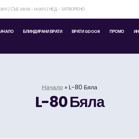
7:30Ч / СЪБ. 08:00 - 14:00Ч / НЕД. - ЗАТВОРЕНО
НАЧАЛО
БЛИНДИРАНИ ВРАТИ
ВРАТИ GDOOR
ПРОМО
ИН
Начало
»
L-80 Бяла
L-80 Бяла