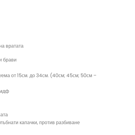
на вратата
и брави
уема от 15см. до 34см. (40см; 45см; 50см –
 мдф
вата
лъбнати капачки, против разбиване