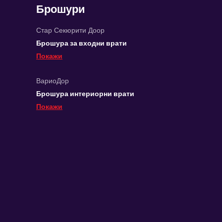
Брошури
Стар Секюрити Доор
Брошура за входни врати
Покажи
ВариоДор
Брошура интериорни врати
Покажи