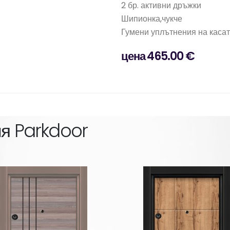
2 бр. активни дръжки
Шипионка,чукче
Гумени уплътнения на каса
цена 465.00 €
ия
Parkdoor