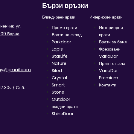
Бързи връзки
Блиндирани врати
Интериорни врати
енчик, ул.
Промо врати
Интериорни
9009 Варна
Врати на склад
врати
Parkdoor
Врати за баня
Lapis
Фрезовани
StarLife
VarioDor
Nature
Принт стъкла
ny@gmail.com
Silod
VarioDor
Crystal
Premium
Smart
Контакти
17:30ч / Съб.
Stone
Outdoor
входни врати
ShineDoor