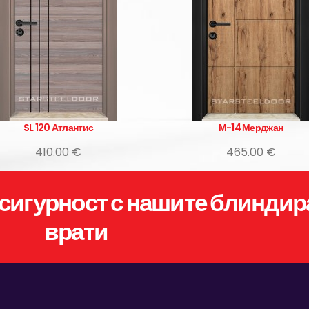
SL 120 Атлантис
М-14 Мерджан
410.00 €
465.00 €
сигурност с нашите блиндир
врати