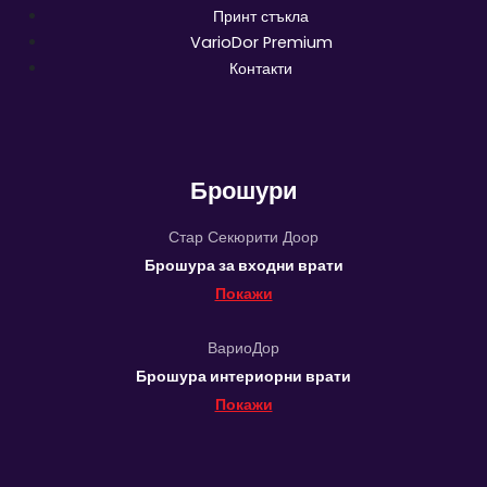
Принт стъкла
VarioDor Premium
Контакти
Брошури
Стар Секюрити Доор
Брошура за входни врати
Покажи
ВариоДор
Брошура интериорни врати
Покажи