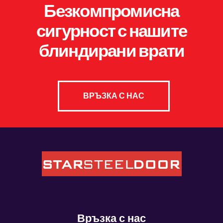
Безкомпромисна
сигурност с нашите
блиндирани врати
ВРЪЗКА С НАС
Връзка с нас