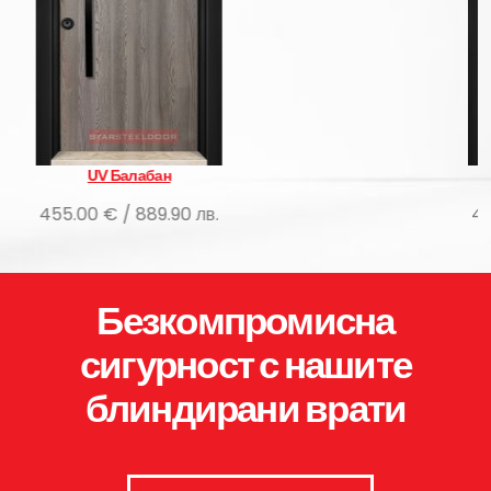
UV Rock
0 лв.
455.00 € / 889.90 лв.
Безкомпромисна
сигурност с нашите
блиндирани врати