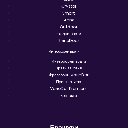
Crystal
Smart
Stone
Outdoor
входни врати
ShineDoor
Интериорни врати
Интериорни врати
Врати за баня
Фрезовани VarioDor
Принт стъкла
VarioDor Premium
Контакти
Брошури