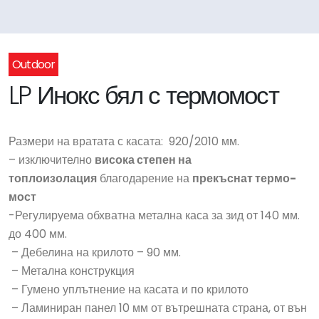
Outdoor
LP Инокс бял с термомост
Размери на вратата с касата: 920/2010 мм.
– изключително
висока степен на
топлоизолация
благодарение на
прекъснат термо-
мост
-Регулируема обхватна метална каса за зид от 140 мм.
до 400 мм.
– Дебелина на крилото – 90 мм.
– Метална конструкция
– Гумено уплътнение на касата и по крилото
– Ламиниран панел 10 мм от вътрешната страна, от вън