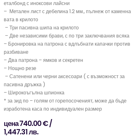
еталбонд с иноксови лайсни
– Метален лист с дебелина 1.2 мм., пълнеж от каменна
вата в крилото
– Три пасивна шипа на крилото
– Две независими брави, с по три заключвания всяка
– Бронировка на патрона с вдлъбнати капачки против
разбиване
– Два патрона – ямков и секретен
– Нощно резе
– Сатенени или черни аксесоари ( с възможност за
пасивна дръжка )
– Широкоъгълна шпионка
* за зид по – голям от горепосоченият, може да бъде
изработена каса по индивидуален размер
цена 740.00 € /
1,447.31 лв.