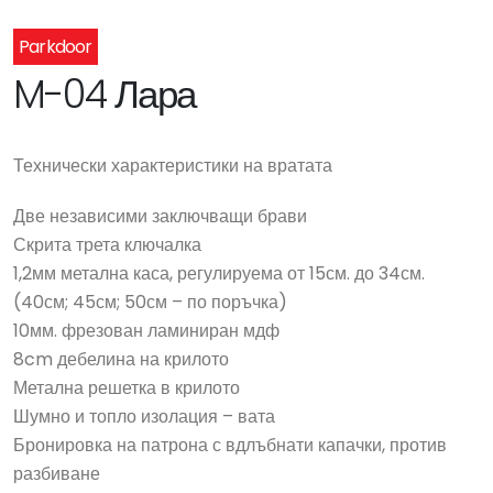
Parkdoor
M-04 Лара
Технически характеристики на вратата
Две независими заключващи брави
Скрита трета ключалка
1,2мм метална каса, регулируема от 15см. до 34см.
(40см; 45см; 50см – по поръчка)
10мм. фрезован ламиниран мдф
8cm дебелина на крилото
Метална решетка в крилото
Шумно и топло изолация – вата
Бронировка на патрона с вдлъбнати капачки, против
разбиване