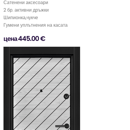
Сатенени аксесоари
2 бр. активни дръжки
Шипионка,чукче
Гумени уплътнения на касата
цена 445.00 €