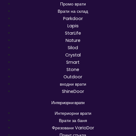
Промо врати
Врати на склад
Parkdoor
Lapis
StarLife
Nature
Silod
Crystal
Smart
Stone
Outdoor
входни врати
ShineDoor
Интериорни врати
Интериорни врати
Врати за баня
Фрезовани VarioDor
Принт стъкла