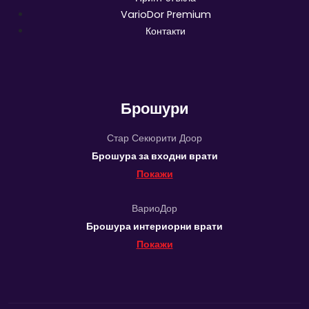
VarioDor Premium
Контакти
Брошури
Стар Секюрити Доор
Брошура за входни врати
Покажи
ВариоДор
Брошура интериорни врати
Покажи