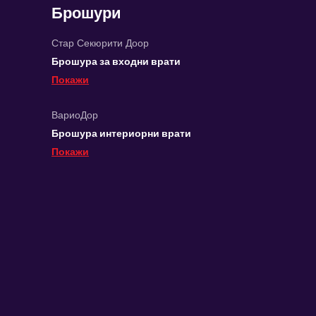
Брошури
Стар Секюрити Доор
Брошура за входни врати
Покажи
ВариоДор
Брошура интериорни врати
Покажи