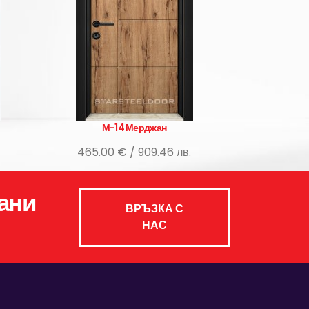
М-14 Мерджан
SL 
465.00 € / 909.46 лв.
445.00 
ани
ВРЪЗКА С
НАС