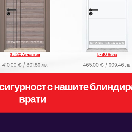
SL 120 Атлантис
L-80 Бяла
410.00 € / 801.89 лв.
465.00 € / 909.46 лв.
сигурност с нашите блиндир
врати