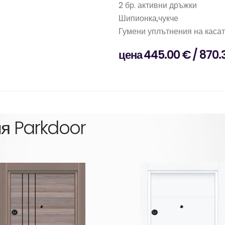
2 бр. активни дръжки
Шипионка,чукче
Гумени уплътнения на каса
цена 445.00 € / 870.
ия
Parkdoor