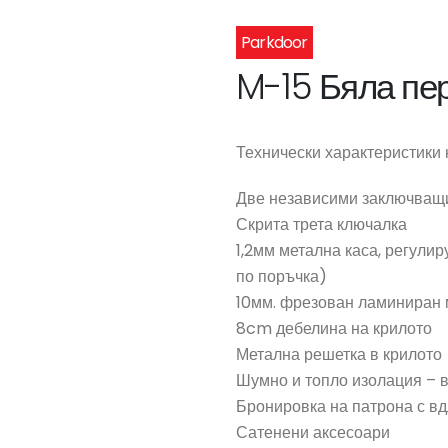
Parkdoor
M-15 Бяла пе
Технически характеристики 
Две независими заключващ
Скрита трета ключалка
1,2мм метална каса, регулир
по поръчка)
10мм. фрезован ламиниран
8cm дебелина на крилото
Метална решетка в крилото
Шумно и топло изолация – 
Бронировка на патрона с вд
Сатенени аксесоари