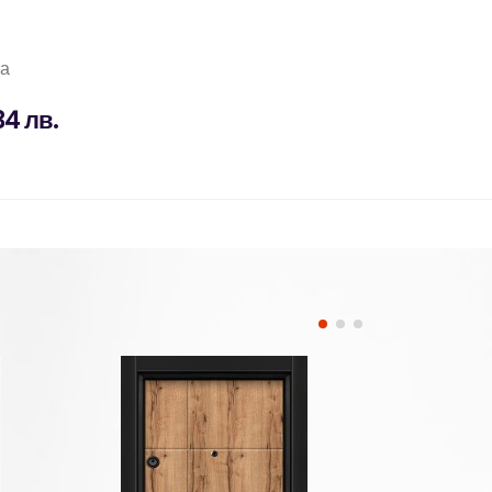
та
34 лв.