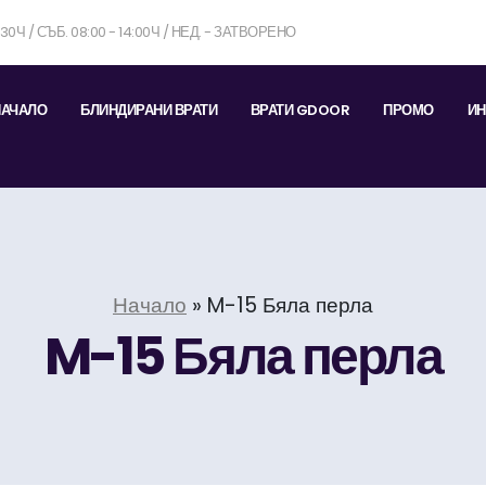
7:30Ч / СЪБ. 08:00 - 14:00Ч / НЕД. - ЗАТВОРЕНО
НАЧАЛО
БЛИНДИРАНИ ВРАТИ
ВРАТИ GDOOR
ПРОМО
ИН
Начало
»
M-15 Бяла перла
M-15 Бяла перла