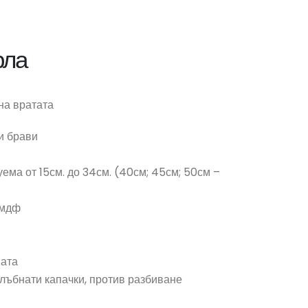
рла
на вратата
и брави
уема от 15см. до 34см. (40см; 45см; 50см –
 мдф
вата
лъбнати капачки, против разбиване