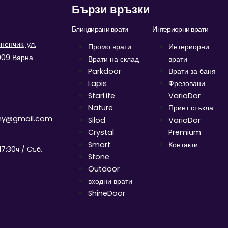
Бързи връзки
Блиндирани врати
Интериорни врати
енчик, ул.
Промо врати
Интериорни
9009 Варна
Врати на склад
врати
Parkdoor
Врати за баня
Lapis
Фрезовани
StarLife
VarioDor
Nature
Принт стъкла
ny@gmail.com
Silod
VarioDor
Crystal
Premium
Smart
Контакти
17:30ч / Съб.
Stone
Outdoor
входни врати
ShineDoor