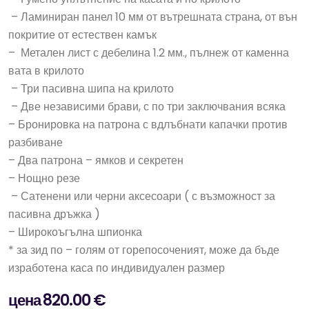
– Ламиниран панел 10 мм от вътрешната страна, от вън
покритие от естествен камък
– Метален лист с дебелина 1.2 мм., пълнеж от каменна
вата в крилото
– Три пасивна шипа на крилото
– Две независими брави, с по три заключвания всяка
– Бронировка на патрона с вдлъбнати капачки против
разбиване
– Два патрона – ямков и секретен
– Нощно резе
– Сатенени или черни аксесоари ( с възможност за
пасивна дръжка )
– Широкоъгълна шпионка
* за зид по – голям от горепосоченият, може да бъде
изработена каса по индивидуален размер
цена 820.00 €