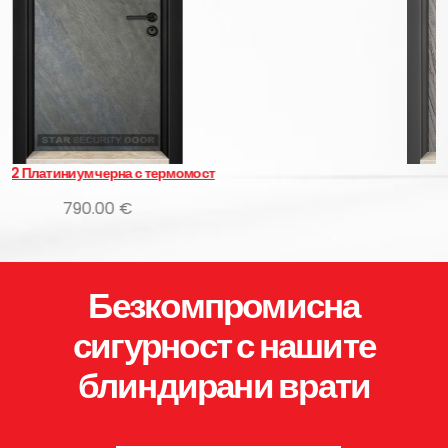
рмомост
NT 04 Бяла
782.28 €
Безкомпромисна
сигурност с нашите
блиндирани врати