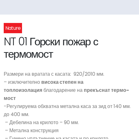
Nature
NT 01 Горски пожар с
термомост
Размери на вратата с касата: 920/2010 мм.
– изключително
висока степен на
топлоизолация
благодарение на
прекъснат термо-
мост
-Регулируема обхватна метална каса за зид от 140 мм.
до 400 мм.
– Дебелина на крилото – 90 мм.
– Метална конструкция
– Гумено уплътнение на касата и по крилото