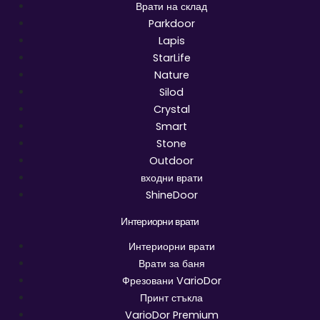
Врати на склад
Parkdoor
Lapis
StarLife
Nature
Silod
Crystal
Smart
Stone
Outdoor
входни врати
ShineDoor
Интериорни врати
Интериорни врати
Врати за баня
Фрезовани VarioDor
Принт стъкла
VarioDor Premium