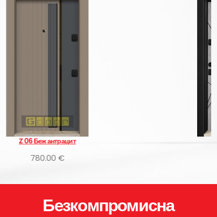
O 01 Сив дъб
455.00 €
Безкомпромисна