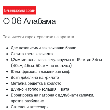
Блиндирани врати
O 06 Алабама
Технически характеристики на вратата
Две независими заключващи брави
Скрита трета ключалка
1,2мм метална каса, регулируема от 15см. до 34см.
(40см; 45см; 50см – по поръчка)
10мм. фрезован ламиниран мдф
8cm дебелина на крилото
Метална решетка в крилото
Шумно и топло изолация – вата
Бронировка на патрона с вдлъбнати капачки,
против разбиване
Сатенени аксесоари