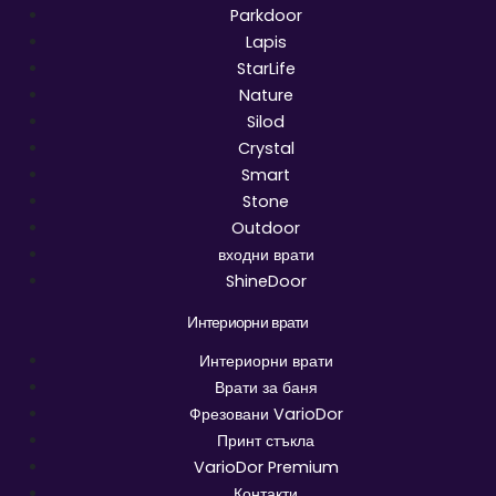
Parkdoor
Lapis
StarLife
Nature
Silod
Crystal
Smart
Stone
Outdoor
входни врати
ShineDoor
Интериорни врати
Интериорни врати
Врати за баня
Фрезовани VarioDor
Принт стъкла
VarioDor Premium
Контакти