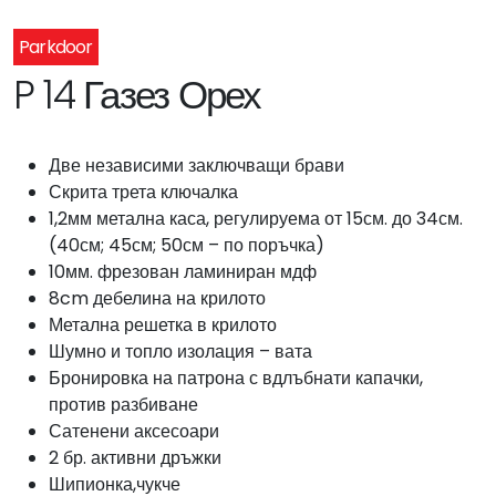
Parkdoor
P 14 Газез Орех
Две независими заключващи брави
Скрита трета ключалка
1,2мм метална каса, регулируема от 15см. до 34см.
(40см; 45см; 50см – по поръчка)
10мм. фрезован ламиниран мдф
8cm дебелина на крилото
Метална решетка в крилото
Шумно и топло изолация – вата
Бронировка на патрона с вдлъбнати капачки,
против разбиване
Сатенени аксесоари
2 бр. активни дръжки
Шипионка,чукче