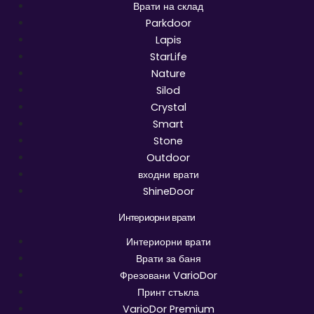
Врати на склад
Parkdoor
Lapis
StarLife
Nature
Silod
Crystal
Smart
Stone
Outdoor
входни врати
ShineDoor
Интериорни врати
Интериорни врати
Врати за баня
Фрезовани VarioDor
Принт стъкла
VarioDor Premium