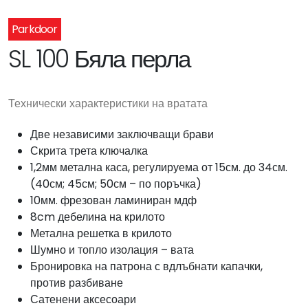
Parkdoor
SL 100 Бяла перла
Технически характеристики на вратата
Две независими заключващи брави
Скрита трета ключалка
1,2мм метална каса, регулируема от 15см. до 34см.
(40см; 45см; 50см – по поръчка)
10мм. фрезован ламиниран мдф
8cm дебелина на крилото
Метална решетка в крилото
Шумно и топло изолация – вата
Бронировка на патрона с вдлъбнати капачки,
против разбиване
Сатенени аксесоари