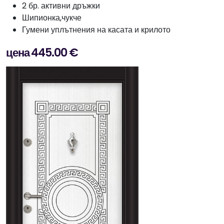
2 бр. активни дръжки
Шипионка,чукче
Гумени уплътнения на касата и крилото
цена 445.00 €