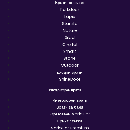
Врати на склад
Parkdoor
Lapis
StarLife
Nature
Silod
Crystal
Smart
Stone
Outdoor
входни врати
ShineDoor
Интериорни врати
Интериорни врати
Врати за баня
Фрезовани VarioDor
Принт стъкла
VarioDor Premium