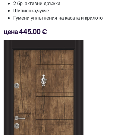
2 бр. активни дръжки
Шипионка,чукче
Гумени уплътнения на касата и крилото
цена 445.00 €