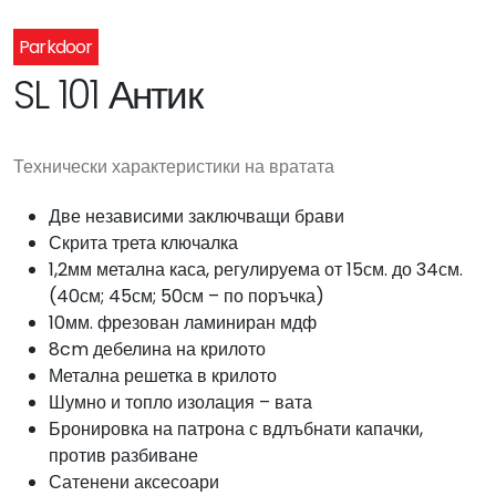
Parkdoor
SL 101 Антик
Технически характеристики на вратата
Две независими заключващи брави
Скрита трета ключалка
1,2мм метална каса, регулируема от 15см. до 34см.
(40см; 45см; 50см – по поръчка)
10мм. фрезован ламиниран мдф
8cm дебелина на крилото
Метална решетка в крилото
Шумно и топло изолация – вата
Бронировка на патрона с вдлъбнати капачки,
против разбиване
Сатенени аксесоари