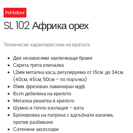
Parkdoor
SL 102 Африка орех
Технически характеристики на вратата
Две независими заключващи брави
Скрита трета ключалка
1,2мм метална каса, регулируема от 15см. до 34см.
(40см; 45см; 50см – по поръчка)
10мм. фрезован ламиниран мдф
8cm дебелина на крилото
Метална решетка в крилото
Шумно и топло изолация – вата
Бронировка на патрона с вдлъбнати капачки,
против разбиване
Сатенени аксесоари