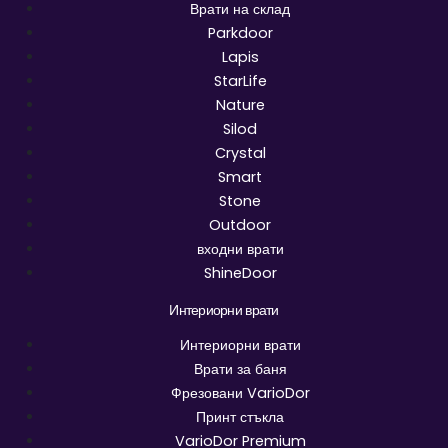
Врати на склад
Parkdoor
Lapis
StarLife
Nature
Silod
Crystal
Smart
Stone
Outdoor
входни врати
ShineDoor
Интериорни врати
Интериорни врати
Врати за баня
Фрезовани VarioDor
Принт стъкла
VarioDor Premium