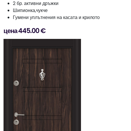
2 бр. активни дръжки
Шипионка,чукче
Гумени уплътнения на касата и крилото
цена 445.00 €