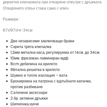
директно ключалката при отваряне отвътре с дръжката.
Отварянето отвън става само с ключ.
Размери :
87х197х14-34см
Две независими заключващи брави
Скрита трета ключалка
1,2мм метална каса, регулируема от 14см. до 34см.
10мм. фрезован ламиниран мдф
8cm дебелина на крилото
Метална решетка в крилото
Шумно и топло изолация – вата
Бронировка на патрона с вдлъбнати капачки,
против разбиване
Сатенени аксесоари
2 бр. активни дръжки
Шипионка,чукче