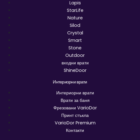
Lapis
StarLife
Nature
Silod
Crystal
Smart
Stone
Outdoor
входни врати
ShineDoor
Интериорни врати
Интериорни врати
Врати за баня
Фрезовани VarioDor
Принт стъкла
VarioDor Premium
Контакти