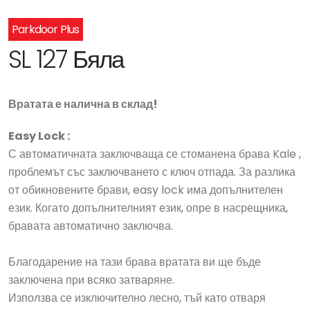
Parkdoor Plus
SL 127 Бяла
Вратата е налична в склад!
Easy Lock :
С автоматичната заключваща се стоманена брава Kale ,
проблемът със заключването с ключ отпада. За разлика
от обикновените брави, easy lock има допълнителен
език. Когато допълнителният език, опре в насрещника,
бравата автоматично заключва.
Благодарение на тази брава вратата ви ще бъде
заключена при всяко затваряне.
Използва се изключително лесно, тъй като отваря