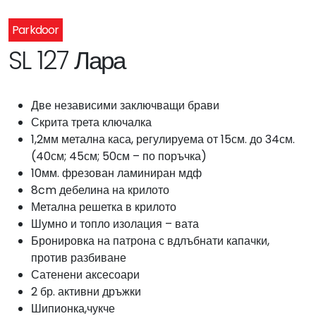
Parkdoor
SL 127 Лара
Две независими заключващи брави
Скрита трета ключалка
1,2мм метална каса, регулируема от 15см. до 34см.
(40см; 45см; 50см – по поръчка)
10мм. фрезован ламиниран мдф
8cm дебелина на крилото
Метална решетка в крилото
Шумно и топло изолация – вата
Бронировка на патрона с вдлъбнати капачки,
против разбиване
Сатенени аксесоари
2 бр. активни дръжки
Шипионка,чукче