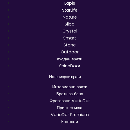
Lapis
StarLife
Nature
Silod
Crystal
Smart
Stone
Outdoor
входни врати
ShineDoor
Интериорни врати
Интериорни врати
Врати за баня
Фрезовани VarioDor
Принт стъкла
VarioDor Premium
Контакти